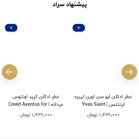
پیشنهاد سراد
عطر ادکلن ایو سن لورن لیبره
عطر ادکلن کرید اونتوس
اینتنس | Yves Saint
مردانه | Creed Aventus for
Men
Laurent Libre Intense
۱٫۴۲۶٫۰۰۰
تومان
۱٫۴۲۶٫۰۰۰
تومان