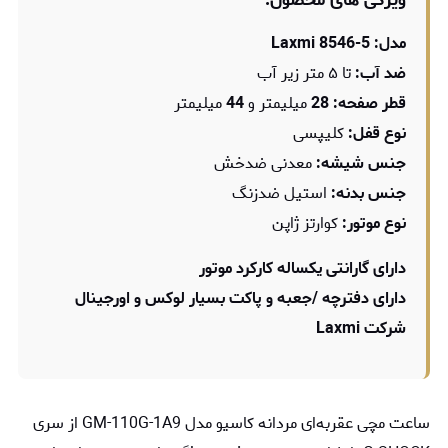
ویژگی های محصول:
مدل: Laxmi 8546-5
ضد آب:
تا ۵ متر زیر آب
قطر صفحه: 28
میلیمتر و
44
میلیمتر
نوع قفل:
کلیپسی
جنس شیشه:
معدنی ضدخش
جنس بدنه:
استیل ضدزنگ
نوع موتور:
کوارتز ژاپن
دارای گارانتی یکساله کارکرد موتور
دارای دفترچه /جعبه و پاکت بسیار لوکس و اورجینال
شرکت Laxmi
ساعت مچی عقربه‌ای مردانه کاسیو مدل GM-110G-1A9 از سری