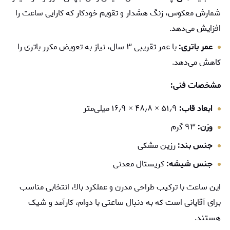
شمارش معکوس، زنگ هشدار و تقویم خودکار که کارایی ساعت را
افزایش می‌دهد.
عمر باتری:
با عمر تقریبی ۳ سال، نیاز به تعویض مکرر باتری را
کاهش می‌دهد.
مشخصات فنی:
ابعاد قاب:
۵۱٫۹ × ۴۸٫۸ × ۱۶٫۹ میلی‌متر
وزن:
۹۳ گرم
جنس بند:
رزین مشکی
جنس شیشه:
کریستال معدنی
این ساعت با ترکیب طراحی مدرن و عملکرد بالا، انتخابی مناسب
برای آقایانی است که به دنبال ساعتی با دوام، کارآمد و شیک
هستند.