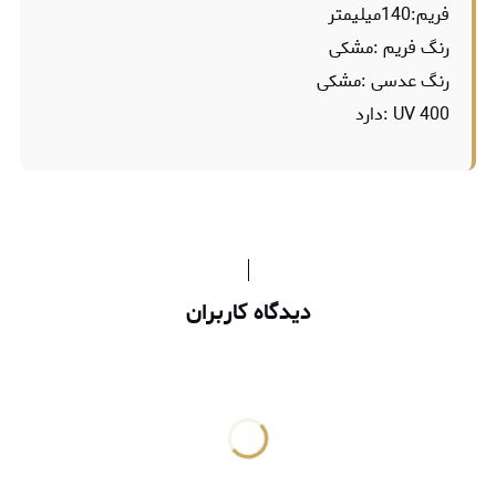
فریم:140میلیمتر
رنگ فریم :مشکی
رنگ عدسی :مشکی
UV 400 :دارد
دیدگاه کاربران