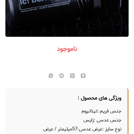
ناموجود
ویژگی های محصول :
جنس فریم :تیتانیوم
جنس عدسی :زایس
نوع سایز :عرض عدسی:57میلیمتر / عرض