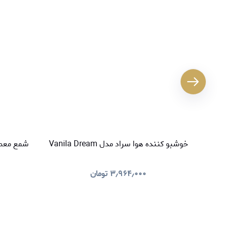
خوشبو کننده هوا سراد مدل Vanila Dream
شمع معطر سراد م
۳٫۹۶۴٫۰۰۰
تومان