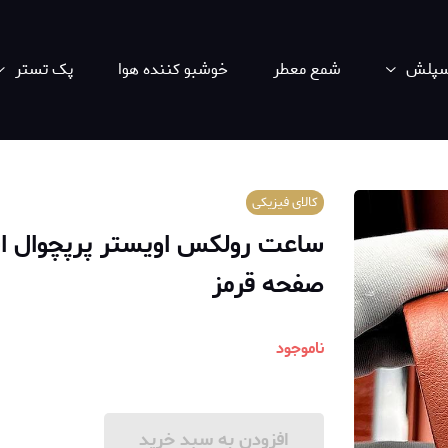
اسپلش
شمع معطر
خوشبو کننده هوا
پک تستر
کالای فیزیکی
ساعت رولکس اویستر پرپچوال اسپ
صفحه قرمز
ناموجود
افزودن به سبد خرید