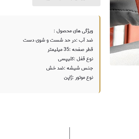
ویژگی های محصول :
ضد آب :در حد شست و شوی دست
قطر صفحه :35 میلیمتر
نوع قفل :کلیپسی
جنس شیشه :ضد خش
نوع موتور :ژاپن