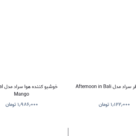
دل Afternoon in Bali
خوشبو 
Mango
۱٫۱۲۲٫۰۰۰
تومان
۱٫۹۸۶٫۰۰۰
تومان