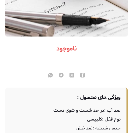
ناموجود
ویژگی های محصول :
ضد آب :در حد شست و شوی دست
نوع قفل :کلیپسی
جنس شیشه :ضد خش