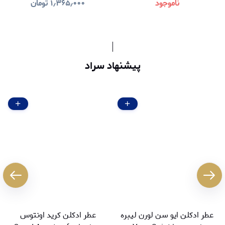
ناموجود
۱٫۳۶۵٫۰۰۰
تومان
پیشنهاد سراد
عطر ادکلن ایو سن لورن لیبره
عطر ادکلن کرید اونتوس