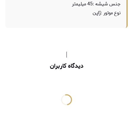
جنس شیشه :45 میلیمتر
نوع موتور :ژاپن
دیدگاه کاربران